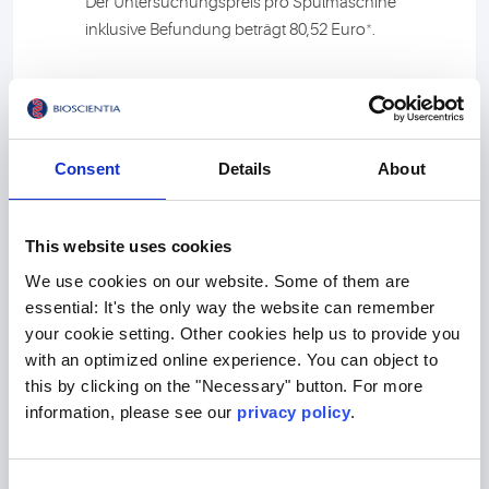
Der Untersuchungspreis pro Spülmaschine
*
inklusive Befundung beträgt 80,52 Euro
.
Consent
Details
About
Überprüfung von
This website uses cookies
Sterilisatoren mit
We use cookies on our website. Some of them are
Sporenstreifen
essential: It's the only way the website can remember
your cookie setting. Other cookies help us to provide you
Für Ihren Praxis-Sterilisator
with an optimized online experience. You can object to
(Dampf-/Heißluft) benötigen Sie alle 6
this by clicking on the "Necessary" button. For more
Monate mindestens 5 Sporenstreifen
information, please see our
privacy policy
.
(beladen mit Geobacillus
stearothermophilus/Bacillus atrophaeus) +
Consent