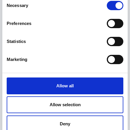
1 Transportkontrolle für Geräte bis 108 l
Necessary
Selection
Nutzraum. Jedes relevante Programm des
Sterilisators muss mit einem separaten
Prüfset geprüft werden. Auf Wunsch
Preferences
bekommen Sie diese Testmaterialien
termingerecht halbjährlich mit
Statistics
Handhabungsanleitung kostenfrei
zugesandt. Dieser Dauerauftrag ist für Sie
unverbindlich und erleichtert Ihnen die
Marketing
Einhaltung der halbjährlichen
Regelmäßigkeit. Er kann jederzeit
telefonisch beendet werden.
Allow all
Der Untersuchungspreis pro Sterilisator/-
Programm inklusive Befundung beträgt
*
Allow selection
27,00 Euro
.
Deny